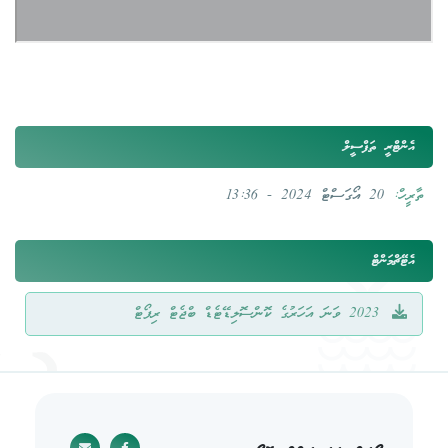
އެންޓްރީ ތަފްސީލް
ތާރީހް:
20 އޯގަސްޓް 2024 - 13:36
އެޓޭޗްމަންޓް
2023 ވަނަ އަހަރުގެ ކޮންސޮލިޑޭޓެޑް ބްޖެޓް ރިޕޯޓް