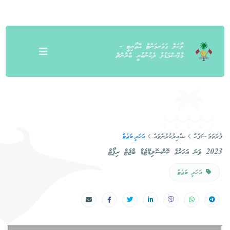
ލޯކަލް ގަވަރމަންޓް އޮތޯރިޓީ -
މާޅޮސްމަޑުލު ދެކުނުބުރީ ބްރާންޗް
ފުރަތަމަ ސަފްހާ
ޝާއިރުކުރުންތައް
އަހަރީ ބަޖެޓް
2023 ވަނަ އަހަރުގެ ކޮންސޮލިޑޭޓެޑް ބްޖެޓް ރިޕޯޓް
އަހަރީ ބަޖެޓް